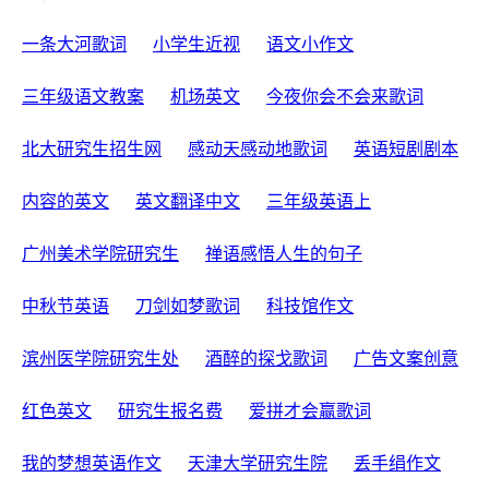
一条大河歌词
小学生近视
语文小作文
三年级语文教案
机场英文
今夜你会不会来歌词
北大研究生招生网
感动天感动地歌词
英语短剧剧本
内容的英文
英文翻译中文
三年级英语上
广州美术学院研究生
禅语感悟人生的句子
中秋节英语
刀剑如梦歌词
科技馆作文
滨州医学院研究生处
酒醉的探戈歌词
广告文案创意
红色英文
研究生报名费
爱拼才会赢歌词
我的梦想英语作文
天津大学研究生院
丢手绢作文