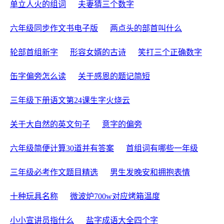
单立人火的组词
夫妻猜三个数字
六年级同步作文书电子版
两点头的部首叫什么
轮部首组新字
形容女婿的古诗
笑打三个正确数字
缶字偏旁怎么读
关于感恩的题记简短
三年级下册语文第24课生字火烧云
关于大自然的英文句子
意字的偏旁
六年级简便计算30道并有答案
首组词有哪些一年级
三年级必考作文题目精选
男生发晚安和拥抱表情
十种玩具名称
微波炉700w对应烤箱温度
小小宣讲员指什么
盐字成语大全四个字