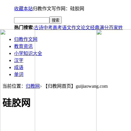
收藏本站
归教作文写作网：硅胶网
热门搜索
:
古诗
中考
高考
语文
作文
论文
经典
满分
百家姓
归教作文网
教育资讯
小学知识大全
汉字
成语
单词
当前位置：
归教网
【归教网首页】guijiaowang.com
>
硅胶网