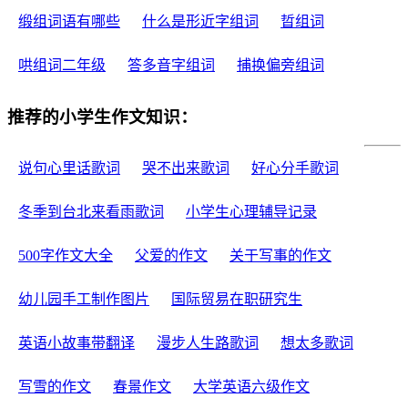
缎组词语有哪些
什么是形近字组词
晢组词
哄组词二年级
答多音字组词
捕换偏旁组词
推荐的小学生作文知识：
说句心里话歌词
哭不出来歌词
好心分手歌词
冬季到台北来看雨歌词
小学生心理辅导记录
500字作文大全
父爱的作文
关于写事的作文
幼儿园手工制作图片
国际贸易在职研究生
英语小故事带翻译
漫步人生路歌词
想太多歌词
写雪的作文
春景作文
大学英语六级作文