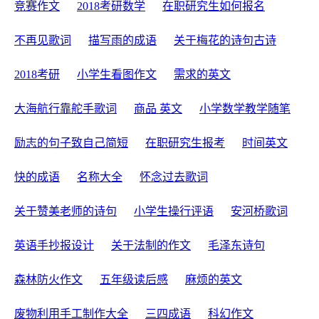
竞赛作文
2018考研数学
在职研究生如何报名
不再见歌词
描写雨的成语
关于梅花的诗句古诗
2018考研
小学生看图作文
需求的英文
大海航行靠舵手歌词
商品 英文
小学数学教学随笔
励志的句子致自己简短
在职研究生报考
时间英文
快的成语
名称大全
怀念过去歌词
关于赞美老师的诗句
小学生操行评语
安河桥歌词
英语手抄报设计
关于法制的作文
毛泽东诗句
森林防火作文
五年级读后感
麻烦的英文
废物利用手工制作大全
三四成语
科幻作文