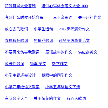
特殊符号大全复制
培训心得体会范文大全1000
考研什么时候开始准备
十三不亲歌词
关于月的作文
放心去飞歌词
小学生造句
2017高考满分作文
春夏秋冬歌词
独角戏歌词
商务英语毕业论文
不要再来伤害我歌词
童话故事的作文
供应商英文
说爱你歌词
频率 英文
数学作文
小学主题班会设计
我眼中的同学作文
小学四年级语文教案
小学五年级语文下册
车队名字大全
关于荷花的作文
有心人歌词