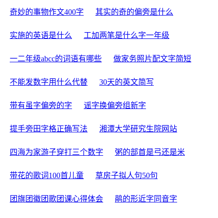
奇妙的事物作文400字
其实的奇的偏旁是什么
实施的英语是什么
工加两笔是什么字一年级
一二年级abcc的词语有哪些
做家务照片配文字简短
不能发数字用什么代替
30天的英文简写
带有虽字偏旁的字
谣字换偏旁组新字
提手旁田字格正确写法
湘潭大学研究生院网站
四海为家游子穿打三个数字
粥的部首是弓还是米
带花的歌词100首儿童
草房子拟人句50句
团旗团徽团歌团课心得体会
鹃的形近字同音字