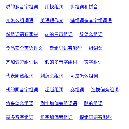
哄的多音字组词
用找组词
饵组词和拼音
兀怎么组词语
英语短作文
铺组词多音字组词语
然组词语有哪些
po的三声组词
腚怎么组词
食品安全英语作文
毙组词语有哪些
组词菜
亢加偏旁组词语
假的多音字组词
贯字组词
代表闺蜜组词
剌怎么组词
可是怎么组词
朝的同音字组词
超越组词
惢组词
造换偏旁组词
将来怎么组词
到字加偏旁组词语
踮的组词
豫多音字组词
角字加偏旁组词
捉组词语有哪些