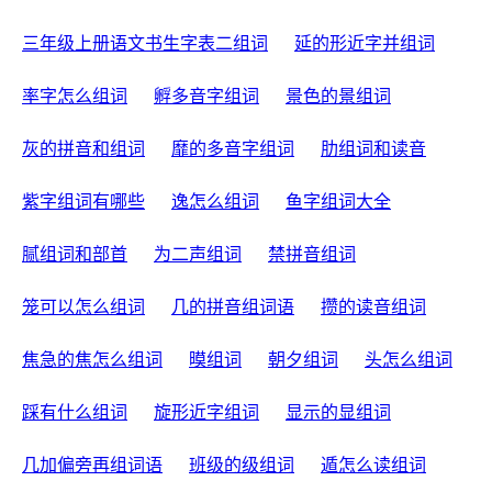
三年级上册语文书生字表二组词
延的形近字并组词
率字怎么组词
孵多音字组词
景色的景组词
灰的拼音和组词
靡的多音字组词
肋组词和读音
紫字组词有哪些
逸怎么组词
鱼字组词大全
腻组词和部首
为二声组词
禁拼音组词
笼可以怎么组词
几的拼音组词语
攒的读音组词
焦急的焦怎么组词
暯组词
朝夕组词
头怎么组词
踩有什么组词
旋形近字组词
显示的显组词
几加偏旁再组词语
班级的级组词
遁怎么读组词